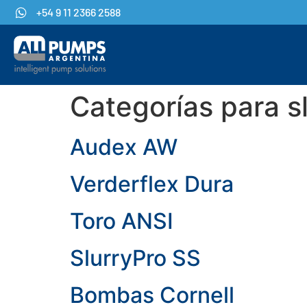
+54 9 11 2366 2588
Categorías para s
Audex AW
Verderflex Dura
Toro ANSI
SlurryPro SS
Bombas Cornell