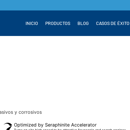
INICIO
PRODUCTOS
BLOG
CASOS DE ÉXITO
asivos y corrosivos
Optimized by Seraphinite Accelerator
Turns on site high speed to be attractive for people and search engines.