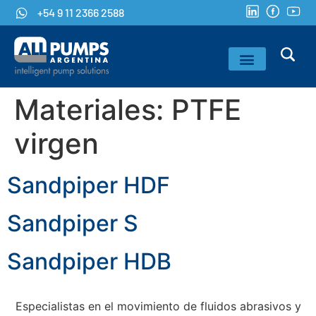
+54 9 11 2366 2588
Materiales:
PTFE
CASOS DE ÉXITO
CAPITAL HUMANO
virgen
Sandpiper HDF
Sandpiper S
Sandpiper HDB
Especialistas en el movimiento de fluidos abrasivos y