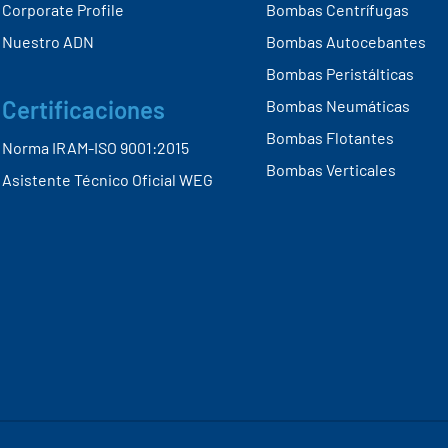
Más sobre nosotros
Productos
Quienes Somos
Bombas Sumergibles
Corporate Profile
Bombas Centrífugas
Nuestro ADN
Bombas Autocebantes
Bombas Peristálticas
Certificaciones
Bombas Neumáticas
Bombas Flotantes
Norma IRAM-ISO 9001:2015
Bombas Verticales
Asistente Técnico Oficial WEG