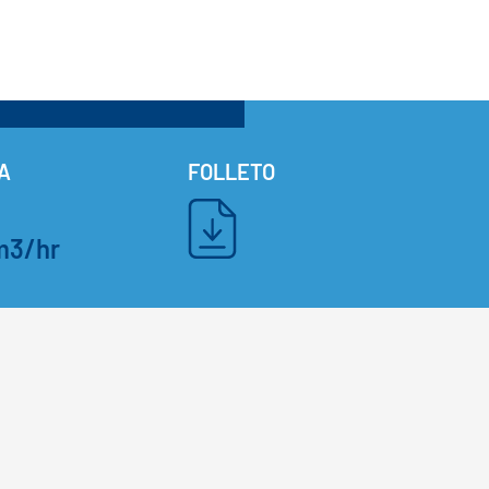
A
FOLLETO
m3/hr