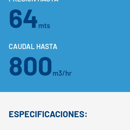
64
mts
CAUDAL HASTA
800
m3/hr
ESPECIFICACIONES: