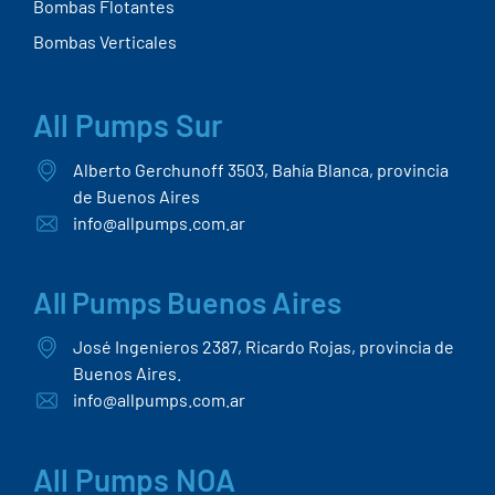
Y CORROSIVOS
Más sobre nosotros
Quienes Somos
Corporate Profile
Nuestro ADN
Certificaciones
Norma IRAM-ISO 9001:2015
Asistente Técnico Oficial WEG