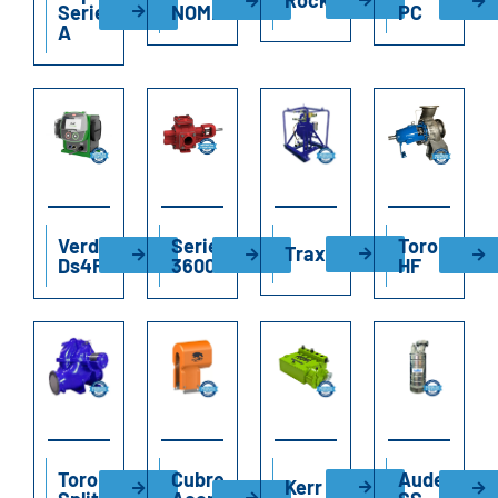
Rockworx
Serie
NOMET
PC
A
Verderflex
Series
Toro
Traxvac
Ds4F
3600
HF
Toro
Cubre
Audex
Kerr