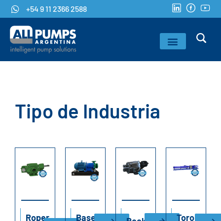
+54 9 11 2366 2588
Tipo de Industria
Roper
Base
Toro