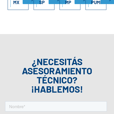
MX
SP
MP
PUMPS
¿NECESITÁS
ASESORAMIENTO
TÉCNICO?
¡HABLEMOS!