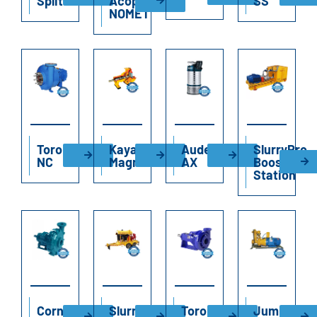
Split
Acople
SS
NOMET
Toro
Kayak
Audex
SlurryPro
NC
Magna
AX
Booster
Station
Cornell
SlurryPro
Toro
Jumbo